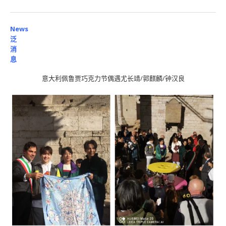
News
泛
消
息
意大利佩鲁贾巧克力节偶遇尤长靖/郭麒麟/钟汉良