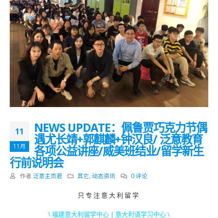
NEWS UPDATE：佩鲁贾巧克力节偶
11
遇尤长靖+郭麒麟+钟汉良/ 泛意教育
11月
各项公益讲座/威美班结业/留学新生
行前说明会
作者
泛意主页君
其它
,
动态资讯
0 评论
只 专 注 意 大 利 留 学
\ 福建意大利留学中心 | 意大利语学习中心 \