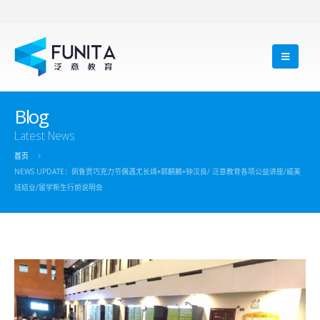
Blog
Latest News
首页
NEWS UPDATE：佩鲁贾巧克力节偶遇尤长靖+郭麒麟+钟汉良/ 泛意教育各项公益讲座/威美
班结业/留学新生行前说明会