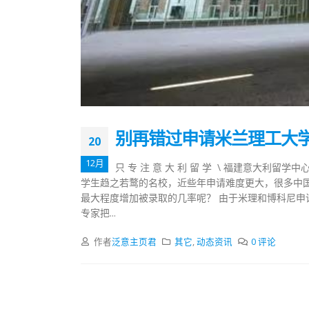
别再错过申请米兰理工大
20
12月
只 专 注 意 大 利 留 学 \ 福建意大利
学生趋之若鹜的名校，近些年申请难度更大，很多中
最大程度增加被录取的几率呢？ 由于米理和博科尼
专家把...
作者
泛意主页君
其它
,
动态资讯
0 评论