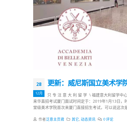
更新：威尼斯国立美术学院
28
12月
只 专 注 意 大 利 留 学 \ 福建意大利留学中
来华直招考试厦门面试时间定于：2019年1月13日
堂级美术学院首次来厦门直接招生考试，可以说这次是一
作者
泛意主页君
其它
,
动态资讯
0 评论