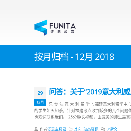
按月归档 - 12月 2018
问答：关于“2019意大
29
12月
只 专 注 意 大 利 留 学 \ 福建意大利留学
的学生如火如荼，针对福建考点收到较多的几个问题
也欢迎联系我们。 25分钟长视频，由威美的师生最真实
作者
泛意主页君
其它
,
动态资讯
0 评论