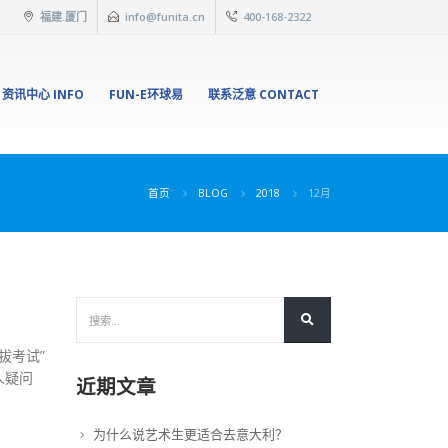
福建.厦门
info@funita.cn
400-168-2322
资讯中心 INFO
FUN-E环球易
联系泛意 CONTACT
首页
BLOG
2018
12月
选拔考试”
人疑问
近期文章
为什么说艺术生更适合去意大利？