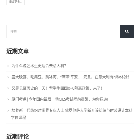
阅读更多...
近期文章
为什么说艺术生更适合去意大利？
盛大晚宴、吃扁豆、跳冰河、“碎碎”平安……元旦，在意大利有N种体验！
又是见证历史的一天！留学生回国0+0隔离政策，来了！
厦门考点|今年国内最后一场CILS考试考前提醒，为你送达!
培养新一代纺织时尚界专业人士 佛罗伦萨大学新开设纺织与时装设计本科
学位课程
近期评论