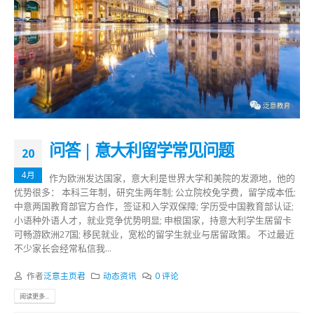
问答 | 意大利留学常见问题
20
4月
作为欧洲发达国家，意大利是世界大学和美院的发源地，他的
优势很多： 本科三年制，研究生两年制; 公立院校免学费，留学成本低;
中意两国教育部官方合作，签证和入学双保障; 学历受中国教育部认证;
小语种外语人才，就业竞争优势明显; 申根国家，持意大利学生居留卡
可畅游欧洲27国; 移民就业，宽松的留学生就业与居留政策。 不过最近
不少家长会经常私信我...
作者
泛意主页君
动态资讯
0 评论
阅读更多...