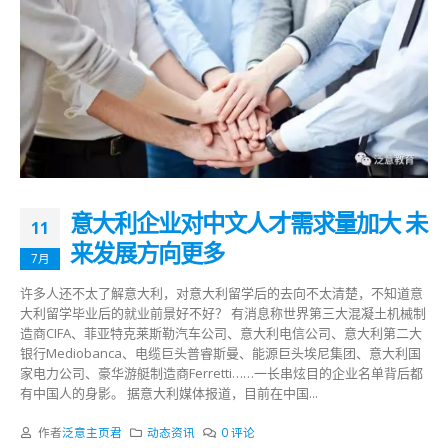
意大利企业对中文人才需求量加大 未
11
来发展方向更多
7月
许多人还不太了解意大利，对意大利留学后的去向不太清楚，不知道意
大利留学毕业后的就业前景好不好？ 有消息称世界第三大混凝土机械制
造商CIFA、菲亚特克莱斯勒汽车公司、意大利电信公司、意大利第二大
银行Mediobanca、电缆巨头普睿斯曼、能源巨头埃尼集团、意大利国
家电力公司、豪华游艇制造商Ferretti……一长串炫目的企业名单背后都
有中国人的身影。 据意大利媒体报道，目前在中国...
作者
泛意主页君
动态资讯
0 评论