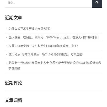
近期文章
为什么说艺术生更适合去意大利？
盛大晚宴、吃扁豆、跳冰河、“碎碎”平安……元旦，在意大利有N种体验！
又是见证历史的一天！留学生回国0+0隔离政策，来了！
厦门考点|今年国内最后一场CILS考试考前提醒，为你送达!
培养新一代纺织时尚界专业人士 佛罗伦萨大学新开设纺织与时装设计本科
学位课程
近期评论
文章归档