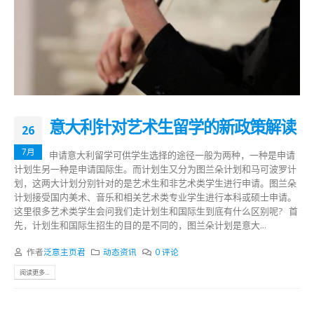
意大利针对艺术生留学的新政策解读
26
7月
申请意大利留学可供学生选择的途径一般为两种，一种是申请
计划生另一种是申请国际生。而计划生又分为图兰朵计划和马可波罗计
划，这两大计划分别针对的是艺术生和非艺术类学生进行申请。图兰朵
计划接受国内美术、音乐和相关艺术类专业学生进行本科或硕士申请。
这里很多艺术类学生会问我们走计划生和国际生到底有什么区别呢? 首
先，计划生和国际生招生的目的是不同的，图兰朵计划是意大...
作者
泛意主页君
动态资讯
0 评论
阅读更多...