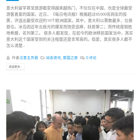
意大利留学甚至旅游都变得越来越热门，不仅仅在中国，也是全球最受
游客喜爱的国家。近日，《每日电讯报》根据超过65000名网友的投
票，评选出最受欢迎的10个欧洲国家。其中，意大利以票数最多，位居
首位。冰岛因近年北极光的爆发而饱受追捧，跃居第二；而传统度假胜
地希腊，名列第三。 很多人都发现，在如今的欧洲移民国家当中，其实
意大利这个国家受到的关注程度还是非常高的。但是，其实很多人都不
怎么清楚...
作者
泛意主页君
动态资讯
,
意国之旅
0 评论
阅读更多...