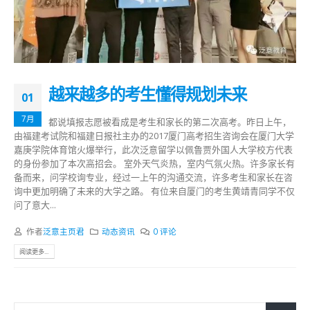
越来越多的考生懂得规划未来
01
7月
都说填报志愿被看成是考生和家长的第二次高考。昨日上午，
由福建考试院和福建日报社主办的2017厦门高考招生咨询会在厦门大学
嘉庚学院体育馆火爆举行，此次泛意留学以佩鲁贾外国人大学校方代表
的身份参加了本次高招会。 室外天气炎热，室内气氛火热。许多家长有
备而来，问学校询专业，经过一上午的沟通交流，许多考生和家长在咨
询中更加明确了未来的大学之路。 有位来自厦门的考生黄靖青同学不仅
问了意大...
作者
泛意主页君
动态资讯
0 评论
阅读更多...