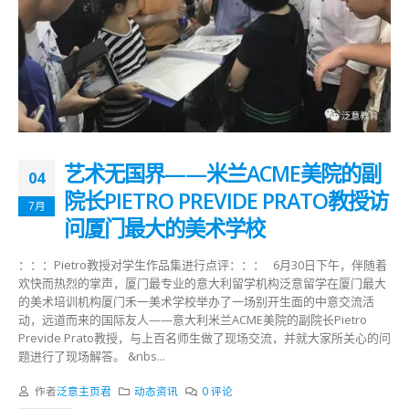
艺术无国界——米兰ACME美院的副
04
院长PIETRO PREVIDE PRATO教授访
7月
问厦门最大的美术学校
：：：Pietro教授对学生作品集进行点评：：： 6月30日下午，伴随着
欢快而热烈的掌声，厦门最专业的意大利留学机构泛意留学在厦门最大
的美术培训机构厦门禾一美术学校举办了一场别开生面的中意交流活
动，远道而来的国际友人——意大利米兰ACME美院的副院长Pietro
Previde Prato教授，与上百名师生做了现场交流，并就大家所关心的问
题进行了现场解答。 &nbs...
作者
泛意主页君
动态资讯
0 评论