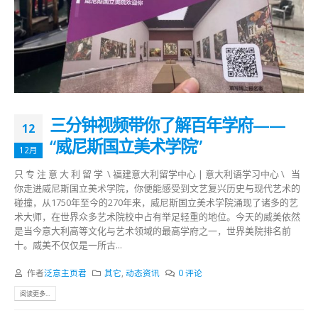
三分钟视频带你了解百年学府——
12
“威尼斯国立美术学院”
12月
只 专 注 意 大 利 留 学 \ 福建意大利留学中心 | 意大利语学习中心 \ 当
你走进威尼斯国立美术学院，你便能感受到文艺复兴历史与现代艺术的
碰撞，从1750年至今的270年来，威尼斯国立美术学院涌现了诸多的艺
术大师，在世界众多艺术院校中占有举足轻重的地位。今天的威美依然
是当今意大利高等文化与艺术领域的最高学府之一，世界美院排名前
十。威美不仅仅是一所古...
作者
泛意主页君
其它
,
动态资讯
0 评论
阅读更多...