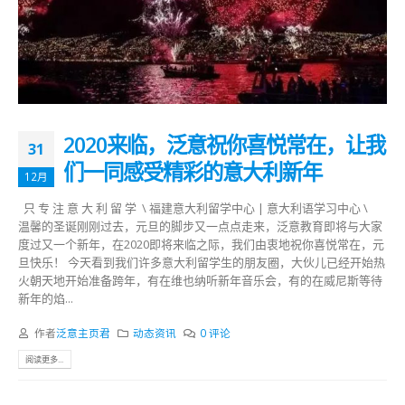
2020来临，泛意祝你喜悦常在，让我
31
们一同感受精彩的意大利新年
12月
只 专 注 意 大 利 留 学 \ 福建意大利留学中心 | 意大利语学习中心 \
温馨的圣诞刚刚过去，元旦的脚步又一点点走来，泛意教育即将与大家
度过又一个新年，在2020即将来临之际，我们由衷地祝你喜悦常在，元
旦快乐！ 今天看到我们许多意大利留学生的朋友圈，大伙儿已经开始热
火朝天地开始准备跨年，有在维也纳听新年音乐会，有的在威尼斯等待
新年的焰...
作者
泛意主页君
动态资讯
0 评论
阅读更多...