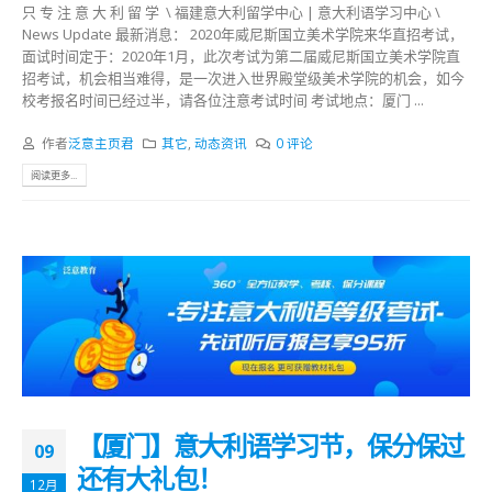
只 专 注 意 大 利 留 学 \ 福建意大利留学中心 | 意大利语学习中心 \
News Update 最新消息： 2020年威尼斯国立美术学院来华直招考试，
面试时间定于：2020年1月，此次考试为第二届威尼斯国立美术学院直
招考试，机会相当难得，是一次进入世界殿堂级美术学院的机会，如今
校考报名时间已经过半，请各位注意考试时间 考试地点：厦门 ...
作者
泛意主页君
其它
,
动态资讯
0 评论
阅读更多...
【厦门】意大利语学习节，保分保过
09
还有大礼包！
12月