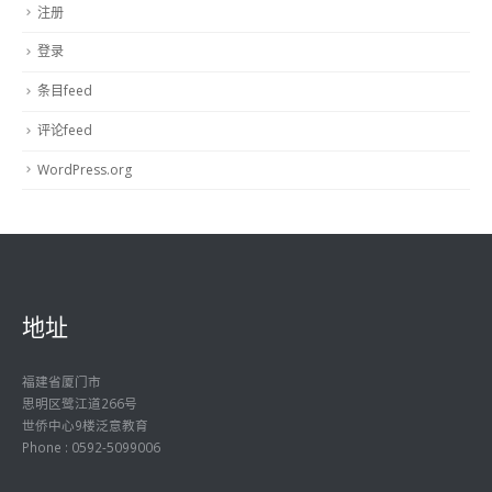
注册
登录
条目feed
评论feed
WordPress.org
地址
福建省厦门市
思明区鹭江道266号
世侨中心9楼泛意教育
Phone : 0592-5099006