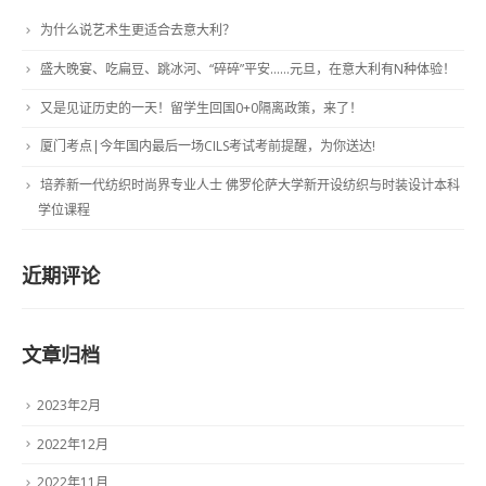
为什么说艺术生更适合去意大利？
盛大晚宴、吃扁豆、跳冰河、“碎碎”平安……元旦，在意大利有N种体验！
又是见证历史的一天！留学生回国0+0隔离政策，来了！
厦门考点|今年国内最后一场CILS考试考前提醒，为你送达!
培养新一代纺织时尚界专业人士 佛罗伦萨大学新开设纺织与时装设计本科
学位课程
近期评论
文章归档
2023年2月
2022年12月
2022年11月