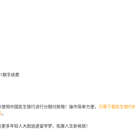
1期手续费
以使用中国民生银行进行分期付款哦！操作简单方便，
只需下载民生银行的
可
。
力更多年轻人大胆追逐留学梦，拓展人生新格局！