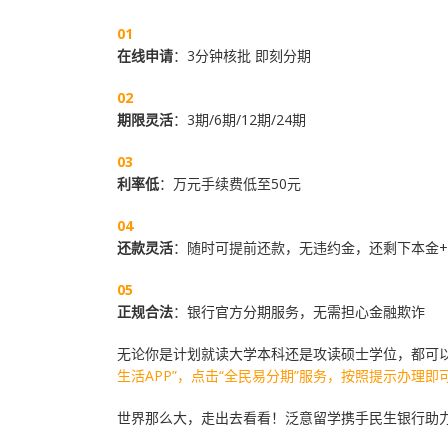
01
在线申请
：3分钟核批 即刻分期
02
期限灵活
：3期/6期/12期/24期
03
利率低
：万元手续费低至50元
04
还款灵活
：随时可提前还款，
无违约金，还剩下本金+
05
正规合法
：银行官方分期服务，
无需担心金融欺诈
无论你是计划就读大学本科还是攻读硕士学位，都可
生活APP”，点击“全民易分期”服务，按照提示办理即
世界那么大，走出去看看！泛意留学携手民生银行助