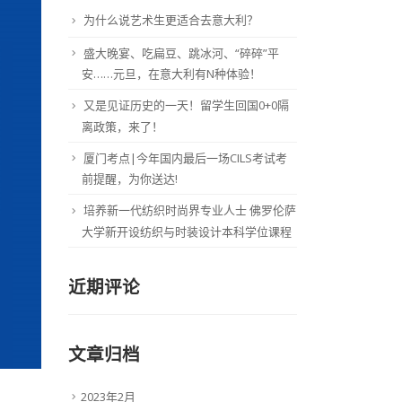
为什么说艺术生更适合去意大利？
盛大晚宴、吃扁豆、跳冰河、“碎碎”平
安……元旦，在意大利有N种体验！
又是见证历史的一天！留学生回国0+0隔
离政策，来了！
厦门考点|今年国内最后一场CILS考试考
前提醒，为你送达!
培养新一代纺织时尚界专业人士 佛罗伦萨
大学新开设纺织与时装设计本科学位课程
近期评论
文章归档
2023年2月