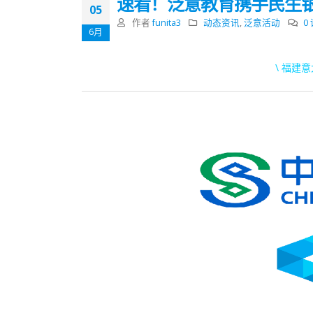
速看！泛意教育携手民生银
05
作者
funita3
动态资讯
,
泛意活动
0
6月
\ 福建