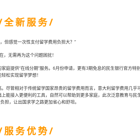
/ 全 新 服 务 /
，但感觉一次性支付留学费用负担大？”
在，无需再为这个问题困扰！
家庭提供“在线分期”服务。6月份申请，更有3期免息的民生银行官方特
能轻松实现留学梦想！
高。尽管相对于传统留学国家昂贵的留学费用而言，意大利留学费用几乎
础上能接入更便利的工具，自然可以帮助到更多家庭，此次泛意教育与民
的负担，让出国求学之路更加省心和舒坦。
/ 服 务 优 势 /