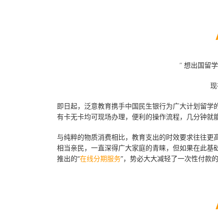
”
想出国留学
现
即日起，泛意教育携手中国民生银行为广大计划留学的
有卡无卡均可现场办理，便利的操作流程，几分钟就
与纯粹的物质消费相比，教育支出的时效要求往往更
相当亲民，一直深得广大家庭的青睐，但如果在此基
推出的“
在线分期服务
”，势必大大减轻了一次性付款