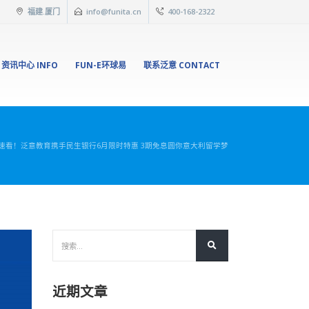
福建.厦门
info@funita.cn
400-168-2322
资讯中心 INFO
FUN-E环球易
联系泛意 CONTACT
速看！泛意教育携手民生银行6月限时特惠 3期免息圆你意大利留学梦
近期文章