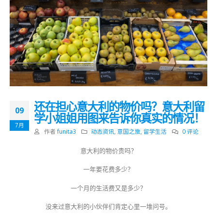
还在担心意大利的物价吗？意大利留
09
学小姐姐用图来告诉你真实的情况！
7月
作者
funita3
动态资讯
,
意国之旅
,
留学生活
0 评论
意大利的物价贵吗？
一年要花费多少？
一个月的生活费又是多少？
没来过意大利的小伙伴们肯定心里一堆问号。