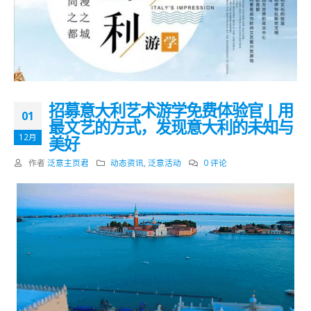
招募意大利艺术游学免费体验官 | 用
01
最文艺的方式，发现意大利的未知与
12月
美好
作者
泛意主页君
动态资讯
,
泛意活动
0 评论