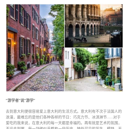
“游学者”说“游学”
去到意大利便很容易爱上意大利的生活方式。意大利有不次于法国人的
浪漫，最难忘的是他们各种各样的节日：巧克力节、冰淇淋节……对于
爱吃的我来说，在意大利的每一天都是幸福的。再有就是艺术的氛围，
不论走到哪，每一块砖似乎都有一段历史，随处可见的写生、模特，无