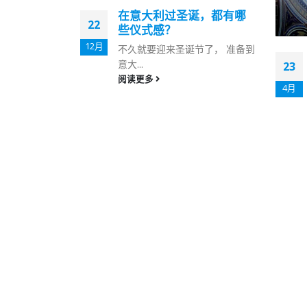
之道——欧
在意大利过圣诞，都有哪
22
帕维亚大学
些仪式感？
12月
不久就要迎来圣诞节了， 准备到
意大...
23
阅读更多
4月