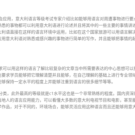
会应用，意大利语言等级考试专家介绍比如能够用语言对周遭事物进行要
熟悉的事物都可以利用意大利语进行论述并且将其中的一些主要的事情讲
大利语直接在这样的语言环境中运用，比如在这个国家旅游可以用语言解
应用意大利语对熟悉或感兴趣的事物进行简单的写作，并且能够把事情的
求可以用这样的语言了解比较复杂的文章当中所需要表达的中心思想可以
也要求学员能够把它理解清楚并且能够，在自己理解的基础上进行专业领
能够保持一定水平的程度上并能够注重到语言的很多细节等等。
分类，此外最高的等级就是c1水平这也是一个非常熟练的程度。国内资深
当地人的语言应用能力，可以看懂大多数的意大利电视节目和电影，甚至
学作品，对于不同的，环境场合，能够灵活应用这种语言而且还能够用意