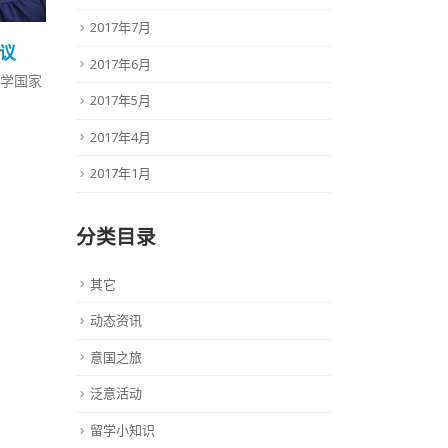
2017年7月
20
23
议
册
意大利留学的特色专业
2017年6月
20
6月
学国家
201
意大利政府将向中国大规模开放
2017年5月
预...
4月
留学市场，提...
阅读
阅读更多
2017年4月
2017年1月
分类目录
其它
动态资讯
意国之旅
泛意活动
留学小知识