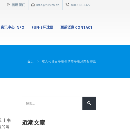
福建.厦门
info@funita.cn
400-168-2322
资讯中心 INFO
FUN-E环球易
联系泛意 CONTACT
首页
意大利语言等级考试的等级分类有哪些
实上书
近期文章
试的等