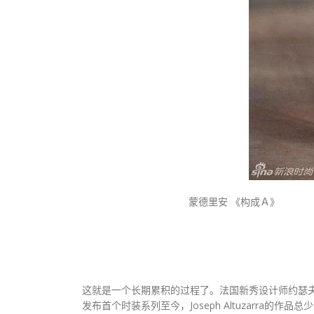
蒙德里安 《构成Ａ
这就是一个长期累积的过程了。法国新秀设计师约瑟夫·奥图扎拉 (
发布首个时装系列至今，Joseph Altuzarra