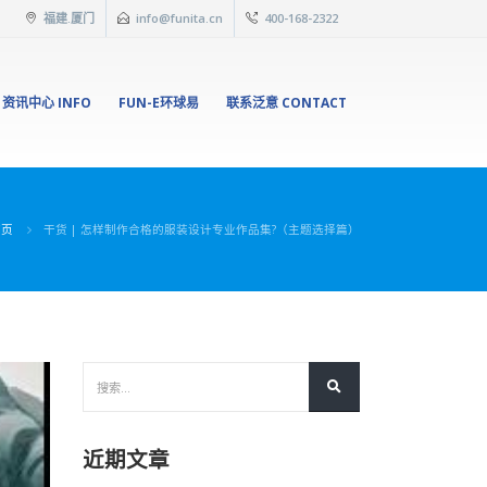
福建.厦门
info@funita.cn
400-168-2322
资讯中心 INFO
FUN-E环球易
联系泛意 CONTACT
首页
干货 | 怎样制作合格的服装设计专业作品集?（主题选择篇）
近期文章