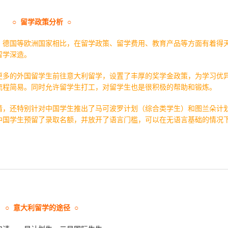
○ 留学政策分析 ○
、德国等欧洲国家相比，在留学政策、留学费用、教育产品等方面有着得
留学深造。
更多的外国留学生前往意大利留学，设置了丰厚的奖学金政策，为学习优
流程简易。同时允许留学生打工，对留学生也是很积极的帮助和锻炼。
请，还特别针对中国学生推出了马可波罗计划（综合类学生）和图兰朵计
中国学生预留了录取名额，并放开了语言门槛，可以在无语言基础的情况
○
意大利留学的途径 ○