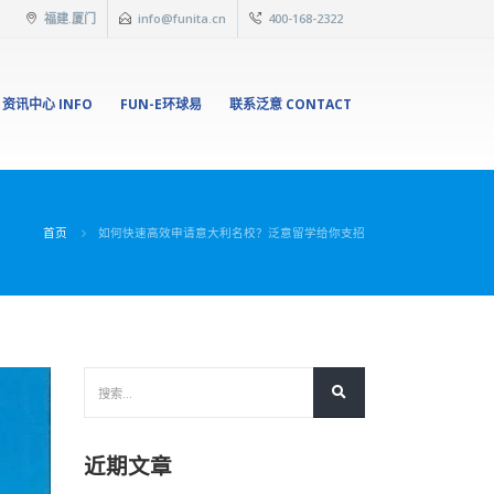
福建.厦门
info@funita.cn
400-168-2322
资讯中心 INFO
FUN-E环球易
联系泛意 CONTACT
首页
如何快速高效申请意大利名校？泛意留学给你支招
近期文章