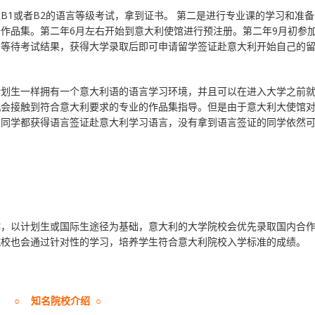
B1或者B2的语言等级考试，拿到证书。 第二是进行专业课的学习和准
作品集。第二年6月左右开始到意大利使馆进行预注册。第二年9月初参
，等待考试结果，获得大学录取后即可申请留学签证赴意大利开始自己的
计划生一样拥有一个意大利语的语言学习环境，并且可以在进入大学之前
机会接触到符合意大利要求的专业的作品集指导。但是由于意大利大使馆
的同学都获得语言签证赴意大利学习语言，没有拿到语言签证的同学依然
作，以计划生或国际生途径为基础，意大利的大学院校会优先录取国内合
院校也会通过针对性的学习，培养学生符合意大利院校入学标准的成绩。
○ 知名院校介绍 ○