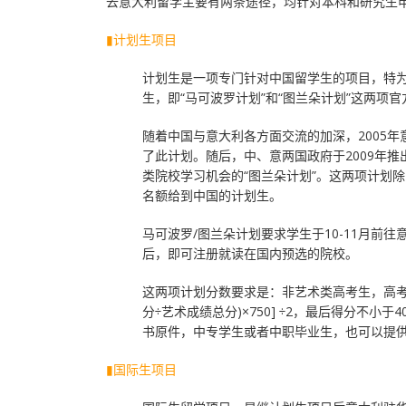
去意大利留学主要有两条途径，均针对本科和研究生
▮计划生项目
计划生是一项专门针对中国留学生的项目，特
生，即“马可波罗计划”和“图兰朵计划”这两项
随着中国与意大利各方面交流的加深，2005年
了此计划。随后，中、意两国政府于2009年
类院校学习机会的“图兰朵计划”。这两项计划
名额给到中国的计划生。
马可波罗/图兰朵计划要求学生于10-11月前
后，即可注册就读在国内预选的院校。
这两项计划分数要求是：非艺术类高考生，高考成绩
分÷艺术成绩总分)×750] ÷2，最后得分不小
书原件，中专学生或者中职毕业生，也可以提
▮国际生项目