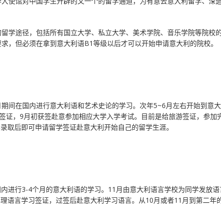
华大使馆对中国学生开辟的又一个的留学通道，为有意去意大利留学、深
。
的留学途径，包括所有国立大学、私立大学、美术学院、音乐学院等院校
求，但必须在拿到意大利语B1等级以后才可以开始申请意大利的院校。
月期间在国内进行意大利语和艺术史论的学习。次年5~6月左右开始到意
游签证，9月初获签赴意参加相应大学入学考试。目前是给旅游签证，参加
学录取后即可申请留学签证赴意大利开始自己的留学生涯。
国内进行3-4个月的意大利语的学习。11月由意大利语言学校为同学发放
理语言学习签证，过签后赴意大利学习语言。从10月或者11月到第二年