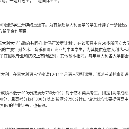
申请。一是计划生，二是国际生生。
为中国留学生开辟的直通车。为有意赴意大利留学的学生开辟了一条捷径
官方留学合作项目。
意大利大学与政府共同推出“马可波罗计划”，在该项目中有50多所国立大
推出的主要针对艺术、音乐和设计专业的中国学生，为其提供在意大利艺术
除了在招收专业和院校上有所区别，其他基本相同。每年意大利各大学都会
往意大利，在意大利语言学校读10-11个月语言预科课程，通过考试并拿到
不低于400分(按满分750分计)；对于艺术类高考生，则是 [高考成绩
于400分，且高考分数在300分以上(按满分750分计)。该计划均需要提供高
供相应的毕业证书，也有效。