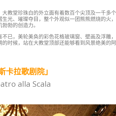
！大教堂珍珠白的外立面有着数百个尖顶及一千多
熠生光、璀璨夺目，整个外观似一团熊熊燃烧的火
机勃勃的创造力。
喜不已，美轮美奂的彩色花格玻璃窗、壁画及浮雕
朗的时候，站在大教堂顶部还能够看到风景绝美的
斯卡拉歌剧院」
atro alla Scala