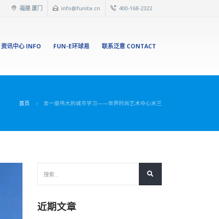
福建.厦门
info@funita.cn
400-168-2322
资讯中心 INFO
FUN-E环球易
联系泛意 CONTACT
首页
去一座伟大的城市学习——世界时尚艺术中心米兰
近期文章