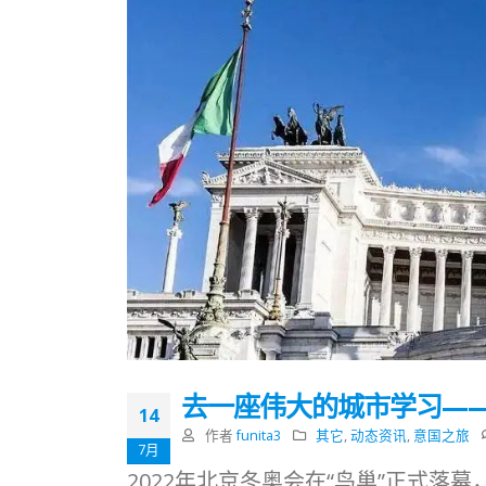
去一座伟大的城市学习—
14
作者
funita3
其它
,
动态资讯
,
意国之旅
7月
2022年北京冬奥会在“鸟巢”正式落