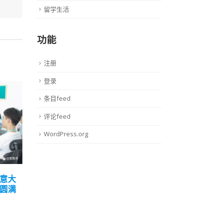
留学生活
功能
注册
登录
为
22
条目feed
对艺
8月
直径的
评论feed
阅读
WordPress.org
意大
圆满
意大利的设计奇迹
23
意大利设计的“文艺复兴”现象在
4月
今天看来是...