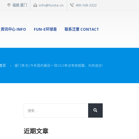
福建.厦门
info@funita.cn
400-168-2322
资讯中心 INFO
FUN-E环球易
联系泛意 CONTACT
首页
厦门考点|今年国内最后一场CILS考试考前提醒，为你送达!
近期文章