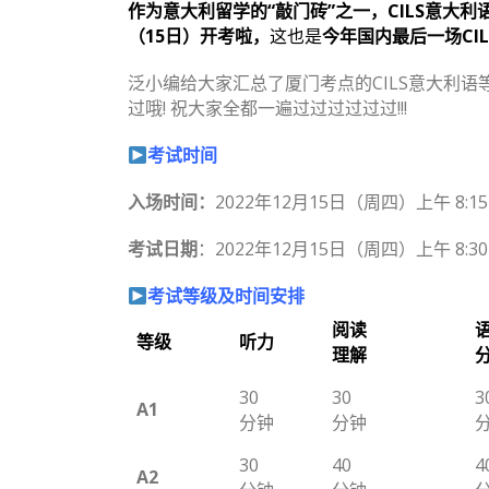
作为意大利留学的“敲门砖”之一，CILS意大利
（15日）开考啦，
这也是
今年国内最后一场CI
泛小编给大家汇总了厦门考点的CILS意大利
过哦! 祝大家全都一遍过过过过过过!!!
考试时间
入场时间：
2022年12月15日（周四）上午 8:15
考试日期
：2022年12月15日（周四）上午 8:30
考试等级及时间安排
阅
读
等级
听力
理解
30
30
3
A1
分钟
分钟
30
40
4
A2