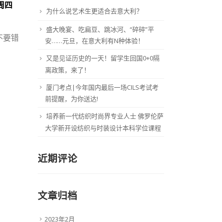
周四
为什么说艺术生更适合去意大利？
盛大晚宴、吃扁豆、跳冰河、“碎碎”平
不要错
安……元旦，在意大利有N种体验！
又是见证历史的一天！留学生回国0+0隔
离政策，来了！
厦门考点|今年国内最后一场CILS考试考
前提醒，为你送达!
培养新一代纺织时尚界专业人士 佛罗伦萨
大学新开设纺织与时装设计本科学位课程
近期评论
文章归档
2023年2月