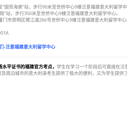
至“国贸海景”站，步行90米至世侨中心9楼泛意福建意大利留学
通局”站，步行350米至世侨中心9楼泛意福建意大利留学中心。
厦门市思明区鹭江道266号世侨中心9楼泛意福建意大利留学中心
01A
》》》》》》》》》》
们-泛意福建意大利留学中心
利语水平证书的福建官方考点，
学生在学习一个阶段后可直接在泛
建及周边城市的意大利语考生提供了极大的便利，又为学生提供