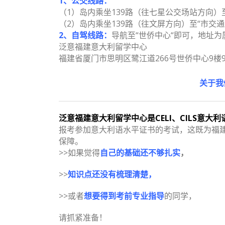
1、公交线路：
（1）岛内乘坐139路（往七星公交场站方向）
（2）岛内乘坐139路（往文屏方向）至“市交
2、自驾线路：
导航至“世侨中心“即可，地址为
泛意福建意大利留学中心
福建省厦门市思明区鹭江道266号世侨中心9楼9
》》》》》》》》》》》》》》》》》》》》》》》
关于我
泛意福建意大利留学中心是CELI、CILS意大
报考参加意大利语水平证书的考试，这既为福
保障。
>>如果觉得
自己的基础还不够扎实
，
>>
知识点还没有梳理清楚，
>>或者
想要得到考前专业指导
的同学，
请抓紧准备！