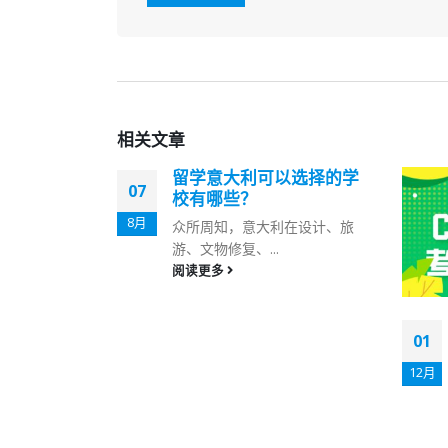
相关
文章
留学意大利可以选择的学
07
校有哪些？
8月
众所周知，意大利在设计、旅
游、文物修复、...
阅读更多
01
利的专业清
心怎么选专
12月
信息量越多越