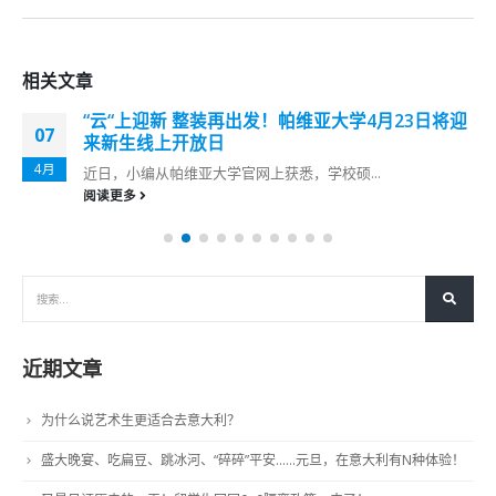
相关
文章
“云“上迎新 整装再出发！帕维亚大学4月23日将迎
07
来新生线上开放日
4月
近日，小编从帕维亚大学官网上获悉，学校硕...
阅读更多
近期文章
为什么说艺术生更适合去意大利？
盛大晚宴、吃扁豆、跳冰河、“碎碎”平安……元旦，在意大利有N种体验！