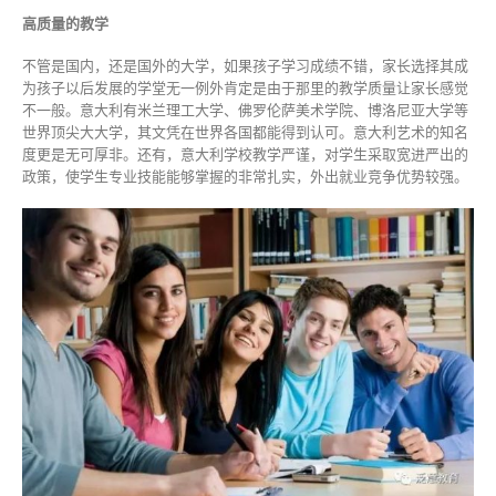
高质量的教学
不管是国内，还是国外的大学，如果孩子学习成绩不错，家长选择其成
为孩子以后发展的学堂无一例外肯定是由于那里的教学质量让家长感觉
不一般。意大利有米兰理工大学、佛罗伦萨美术学院、博洛尼亚大学等
世界顶尖大大学，其文凭在世界各国都能得到认可。意大利艺术的知名
度更是无可厚非。还有，意大利学校教学严谨，对学生采取宽进严出的
政策，使学生专业技能能够掌握的非常扎实，外出就业竞争优势较强。