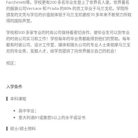
Facchinetti等。学校更有200 多名毕业生登上了世界名人录。世界著名
的服装公司Versace 和 Prada 的80% 的员工毕业于马兰戈尼。学院所
颁发的文凭与学位的价值就体现于马兰戈尼建校70 多年来不断努力所取
得的国际声誉。
学校和500 多家专业的时尚公司保持着密切合作，使毕业生可以到专业
的时尚公司实习和工作！学校每年的毕业秀都能得到他们的赞助。每年
都有时装公司、设计工作室、媒体和猎头公司的专业人士来观摩马兰戈
尼的毕业秀，发掘人才，给学员提供了向世界展示自己的机会！
校区：
入学条件
▍本科课程
高中毕业；
意大利语B1或雅思5以上的水平或证书
▍硕士/硕士预科