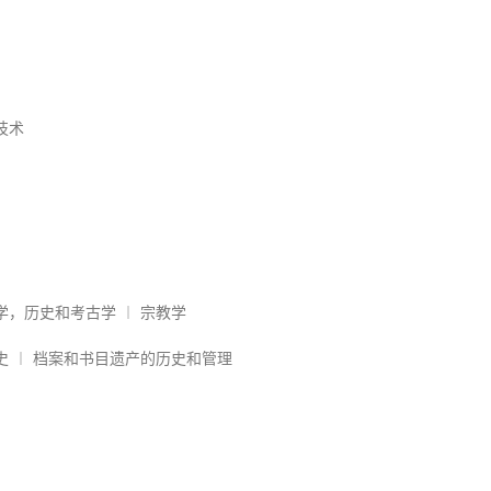
技术
学，历史和考古学 ︱ 宗教学
史 ︱ 档案和书目遗产的历史和管理