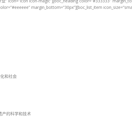
科专业” icon=”icon icon-magic”][boc_heading color=”#333333″ margin
_color=”#eeeeee” margin_bottom=”30px”][boc_list_item icon_size=”small
文化和社会
遗产的科学和技术