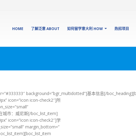
HOME
了解泛意 ABOUT
如何留学意大利 HOW
热招项目
lor=”#333333″ background=”bgr_multidotted”]基本信息[/boc_heading][b
0px” icon=”icon icon-check2″]所
_size=”small”
″]所在城市：威尼斯[/boc_list_item]
0px” icon=”icon icon-check2″]学
ize=”small” margin_bottom=”
list_item][boc_list_item