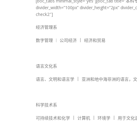
[boc_tabs minimal_style=”yes”][boc_tab title=”本
divider_width=”100px” divider_height=”2px” divider
check2″]
经济管理系
︱
数字管理 ︱ 公司经济
经济和贸易
语言文化系
︱
语言、文明和语言学
亚洲和地中海非洲的语言，
科学技术系
︱
︱
︱
可持续技术和化学
计算机
环境学
用于文化