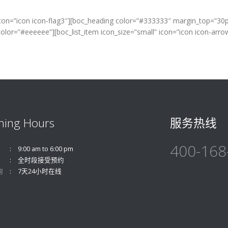
 icon=”icon icon-flag3″][boc_heading color=”#333333″ margin_top=”
r_color=”#eeeeee”][boc_list_item icon_size=”small” icon=”icon icon
ning Hours
服务热线
400-168
9:00 am to 6:00 pm
全时段接受预约
询
7天24小时在线