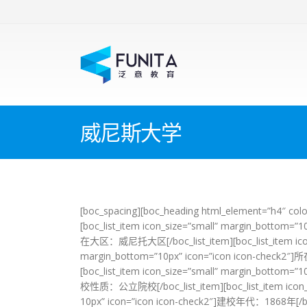
威尼斯大学
[boc_spacing][boc_heading html_element=”h4″ co
[boc_list_item icon_size=”small” margin_bottom=”1
在大区：威尼托大区[/boc_list_item][boc_list_item icon
margin_bottom=”10px” icon=”icon icon-check2
[boc_list_item icon_size=”small” margin_bottom=”1
校性质：公立院校[/boc_list_item][boc_list_item icon_s
10px” icon=”icon icon-check2″]建校年代：1868年[/boc_