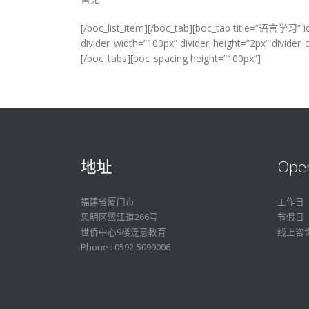
[/boc_list_item][/boc_tab][boc_tab title=”语言学习”
divider_width=”100px” divider_height=”2px” divide
[/boc_tabs][boc_spacing height=”100px”]
地址
Ope
福建省厦门市
工作日
思明区鹭江道266号
节假日
世侨中心9楼泛意教育
线上咨
Phone : 0592-5099006