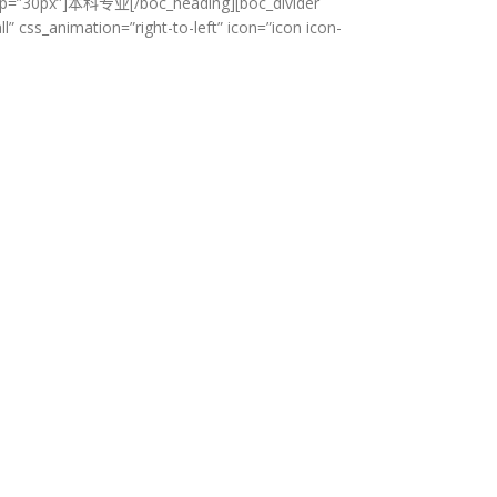
_top=”30px”]本科专业[/boc_heading][boc_divider
” css_animation=”right-to-left” icon=”icon icon-