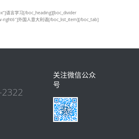
30px”]语言学习[/boc_heading][boc_divider
-arrow-right6″]外国人意大利语[/boc_list_item][/boc_tab]
关注微信公众
号
-2322